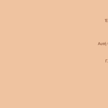
Έ
Αυτή 
Γ