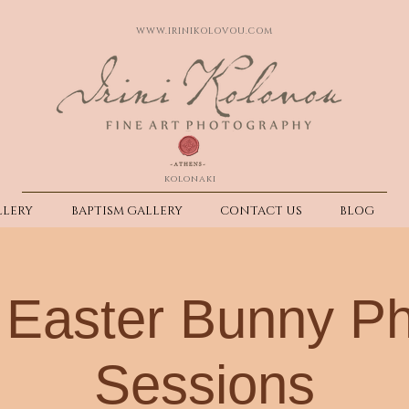
WWW.IRINIKOLOVOU.COM
kolonaki
LERY
BAPTISM GALLERY
CONTACT US
BLOG
Easter Bunny P
Sessions