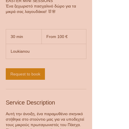
EASTER MINI SESSIONS
Ένα ξεχωριστό πασχαλινό δώρο για τα
μικρά σας λαγουδάκια! 🐰🌸
From
100
30 min
3
From 100 €
ευρώ
0
m
Loukianou
i
n
Request to book
Service Description
Αυτή την άνοιξη, ένα παραμυθένιο σκηνικό
στήθηκε στο στούντιο μας για να υποδεχτεί
τους μικρούς πρωταγωνιστές του Πάσχα.