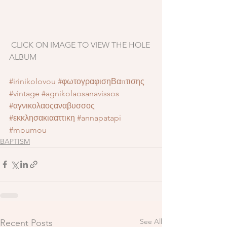
 CLICK ON IMAGE TO VIEW THE HOLE 
ALBUM
#irinikolovou
#φωτογραφισηΒαπτισης
#vintage
#agnikolaosanavissos
#αγνικολαοςαναβυσσος
#εκκλησακιααττικη
#annapatapi
#moumou
BAPTISM
See All
Recent Posts