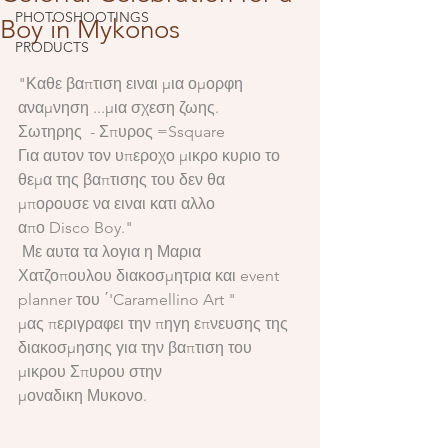
PHOTOSHOOTINGS
Boy in Mykonos
PRODUCTS
"Καθε βαπτιση ειναι μια ομορφη 
αναμνηση ...μια σχεση ζωης.
Σωτηρης  - Σπυρος =Ssquare
Για αυτον τον υπεροχο μικρο κυριο το 
θεμα της βαπτισης του δεν θα 
μπορουσε να ειναι κατι αλλο 
απο Disco Boy."
 Με αυτα τα λογια η Μαρια 
Χατζοπουλου διακοσμητρια και event 
planner του ΄'Caramellino Art "
μας περιγραφει την πηγη επνευσης της 
διακοσμησης για την βαπτιση του 
μικρου Σπυρου στην 
μοναδικη Μυκονο.